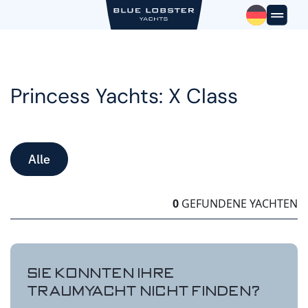
Skip
to
content
Princess Yachts: X Class
Alle
0
GEFUNDENE YACHTEN
SIE KONNTEN IHRE
TRAUMYACHT NICHT FINDEN?