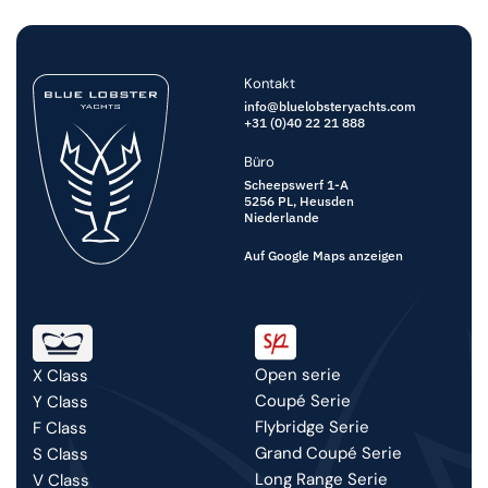
Kontakt
info@bluelobsteryachts.com
+31 (0)40 22 21 888
Büro
Scheepswerf 1-A
5256 PL,
Heusden
Niederlande
Auf Google Maps anzeigen
Open serie
X Class
Coupé Serie
Y Class
Flybridge Serie
F Class
Grand Coupé Serie
S Class
Long Range Serie
V Class