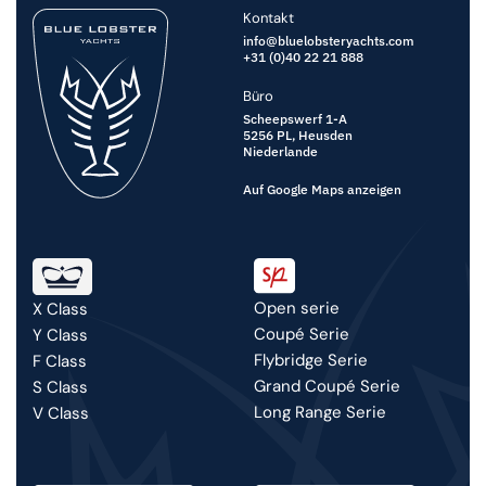
Kontakt
info@bluelobsteryachts.com
+31 (0)40 22 21 888
Büro
Scheepswerf 1-A
5256 PL,
Heusden
Niederlande
Auf Google Maps anzeigen
Open serie
X Class
Coupé Serie
Y Class
Flybridge Serie
F Class
Grand Coupé Serie
S Class
Long Range Serie
V Class