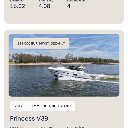
LÄNGE (M)
BREITE (M)
LIEGEPLÄTZE
16.02
4.08
4
299.000 EUR
MWST. BEZAHLT
2012
EMMERICH, DUITSLAND
Princess V39
LÄNGE (M)
BREITE (M)
LIEGEPLÄTZE