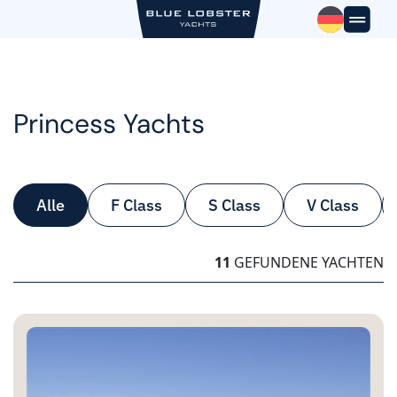
Skip
to
content
Princess Yachts
Alle
F Class
S Class
V Class
11
GEFUNDENE YACHTEN