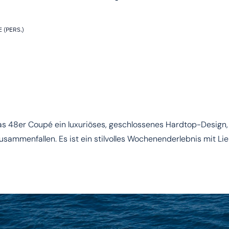
 (PERS.)
das 48er Coupé ein luxuriöses, geschlossenes Hardtop-Design,
usammenfallen. Es ist ein stilvolles Wochenenderlebnis mit L